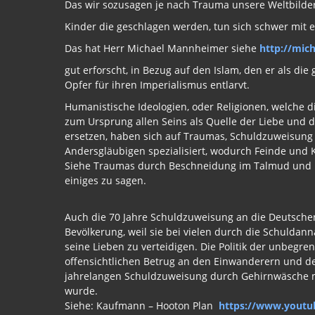
Das wir sozusagen je nach Trauma unsere Weltbilder
Kinder die geschlagen werden, tun sich schwer mit e
Das hat Herr Michael Mannheimer siehe
http://mic
gut erforscht, in Bezug auf den Islam, den er als die 
Opfer für ihren Imperialismus entlarvt.
Humanistische Ideologien, oder Religionen, welche d
zum Ursprung allen Seins als Quelle der Liebe un
ersetzen, haben sich auf Traumas, Schuldzuweisung
Andersgläubigen spezialisiert, wodurch Feinde und
Siehe Traumas durch Beschneidung im Talmud und im 
einiges zu sagen.
Auch die 70 Jahre Schuldzuweisung an die Deutschen
Bevölkerung, weil sie bei vielen durch die Schuldan
seine Lieben zu verteidigen. Die Politik der unbegr
offensichtlichen Betrug an den Einwanderern und de
jahrelangen Schuldzuweisung durch Gehirnwäsche mö
wurde.
Siehe: Kaufmann – Hooton Plan
https://www.youtu