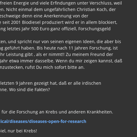
 freien Energie und viele Erfindungen unter Verschluss, weil
n. Nicht einmal dem ungefährlichen Christian Koch, der
geschweige denn eine Anerkennung von der
eit 2001 Biodiesel produziert wird er in allem blockiert,
g letztes Jahr 500 Euro ganz offiziell, Forschungsgeld
n, und spricht nur von seinen eigenen Ideen, die aber bis
g geführt haben. Bis heute nach 11 Jahren Forschung, ist
hr Leistung gibt , als er nimmt!! Zu meinem Freund der
n Jahr etwa immer dasselbe. Wenn du mir zeigen kannst, daß
zustecken, rufst Du mich sofort bitte an.
etzten 9 Jahren gezeigt hat, daß er alle irdischen
ne. Wo sind die Fakten?
 für die Forschung an Krebs und anderen Krankheiten.
cal/diseases/diseases-open-for-research
iel, nur bei Krebs!