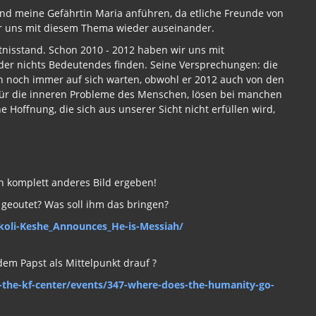
und meine Gefährtin Maria anführen, da etliche Freunde von
ir uns mit diesem Thema wieder auseinander.
tnisstand. Schon 2010 - 2012 haben wir uns mit
der nichts Bedeutendes finden. Seine Versprechungen: die
 noch immer auf sich warten, obwohl er 2012 auch von den
für die inneren Probleme des Menschen, lösen bei manchen
Hoffnung, die sich aus unserer Sicht nicht erfüllen wird,
in komplett anderes Bild ergeben!
 geoutet? Was soll ihm das bringen?
koli-Keshe_Announces_He-is-Messiah/
 dem Papst als Mittelpunkt drauf ?
-the-kf-center/events/347-where-does-the-humanity-go-