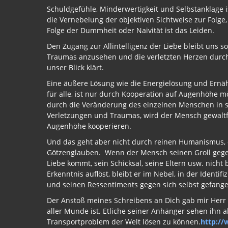
Schuldgefühle, Minderwertigkeit und Selbstanklage is
die Vernebelung der objektiven Sichtweise zur Folg
Folge der Dummheit oder Naivität ist das Leiden.
Den Zugang zur Allintelligenz der Liebe bleibt uns so
Traumas anzusehen und die verletzten Herzen durch 
unser Blick klärt.
Eine äußere Lösung wie die Energielösung und Ernäh
für alle, ist nur durch Kooperation auf Augenhöhe mö
durch die Veränderung des einzelnen Menschen in s
Verletzungen und Traumas, wird der Mensch gewaltf
Augenhöhe kooperieren.
Und das geht aber nicht durch reinen Humanismus, o
Götzenglauben. Wenn der Mensch seinen Groll gegen
Liebe kommt, sein Schicksal, seine Eltern usw. nich
Erkenntnis auflöst, bleibt er im Nebel, in der Ident
und seinen Ressentiments gegen sich selbst gefange
Der Anstoß meines Schreibens an Dich gab mir Herr 
aller Munde ist. Etliche seiner Anhänger sehen ihn a
Transportproblem der Welt lösen zu können.
http://