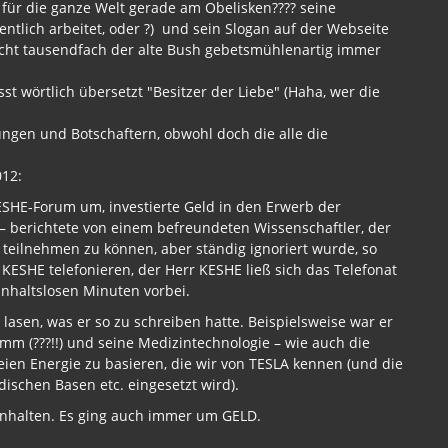
 für die ganze Welt gerade am Obelisken???? seine
ntlich arbeitet, oder ?) und sein Slogan auf der Webseite
cht tausendfach der alte Bush gebetsmühlenartig immer
st wörtlich übersetzt "Besitzer der Liebe" (Haha, wer die
ngen und Botschaftern, obwohl doch die alle die
012:
ESHE-Forum um, investierte Geld in den Erwerb der
r – berichtete von einem befreundeten Wissenschaftler, der
z teilnehmen zu können, aber ständig ignoriert wurde, so
t KESHE telefonieren, der Herr KESHE ließ sich das Telefonat
inhaltslosen Minuten vorbei.
asen, was er so zu schreiben hatte. Beispielsweise war er
 (???!!) und seine Medizintechnologie – wie auch die
eien Energie zu basieren, die wir von TESLA kennen (und die
dischen Basen etc. eingesetzt wird).
nhalten. Es ging auch immer um GELD.