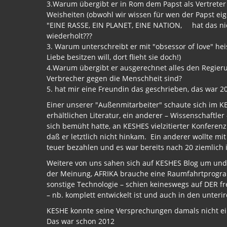
3.Warum übergibt er in Rom dem Papst als Vertreter
Weisheiten (obwohl wir wissen für wen der Papst eige
"EINE RASSE, EIN PLANET, EINE NATION, hat das ni
wiederholt???
3. Warum unterschreibt er mit "obsessor of love" heis
Liebe besitzen will, dort flieht sie doch!)
4.Warum übergibt er ausgerechnet alles den Regieru
Verbrecher gegen die Menschheit sind?
5. hat mir eine Freundin das geschrieben, das war 2
Einer unserer "Außenmitarbeiter" schaute sich im K
erhältlichen Literatur, ein anderer – Wissenschaftle
sich bemüht hatte, an KESHES vielzitierter Konferen
daß er letztlich nicht hinkam. Ein anderer wollte mi
teuer bezahlen und es war bereits nach 20 ziemlich 
Weitere von uns sahen sich auf KESHES Blog um und l
der Meinung, AFRIKA brauche eine Raumfahrtprogramm
sonstige Technologie – schien keineswegs auf DER fr
– nb. komplett entwickelt ist und auch in den unterir
KESHE konnte seine Versprechungen damals nicht ei
Das war schon 2012