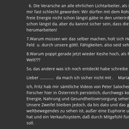
6. Die Verarsche an alle ehrlichen Lichtarbeiter, als
mir fast schlecht geworden: Wir dürfen mit dem Rohr
freie Energie nicht schon längst gäbe in den unterir
schon längst da, aber du kannst sicher sein, dass di
herumarbeiten!
7.Warum müssen wir das selber machen, holt sich He
Feld u. durch unsere göttl. Fähigkeiten, also seid sehr
8.Warum poppt gerade jetzt wieder Keshe hoch, als Put
Welt???
So, das andere was ich noch entdeckt habe schreibe i
Lieber ……..….. da mach ich sicher nicht mit . Mari
Ich, Fritz hab mir sämtliche Videos von Peter Salo
Forscher hier in Österreich persönlich, durchwegs 
Energie, Nahrung und Gesundheitsversorgung sehen
Unsere Zweifel bleiben jedoch, da bis dato und das ge
weltbewegendes zu sehen ist, außer eine Euphorie u
hat und ein Verkaufssystem, daß durch Mitgefühl für 
soll.