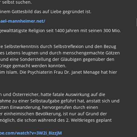
 selbst suchen.
inem Gottesbild das auf Liebe gegründet ist.
hael-mannheimer.net/
gewalttätigste Religion seit 1400 Jahren mit seinen 300 Mio.
ie Selbsterkenntnis durch Selbstreflexion und den Bezug
d des Lebens leugnen und durch menschengemachte Götzen
 und eine Sonderstellung der Gläubigen gegenüber den
 Kriege gemacht werden konnten.
Islam. Die Psychiaterin Frau Dr. Janet Menage hat hier
 und Österreicher, hatte fatale Auswirkung auf die
nahme zu einer Selbstaufgabe geführt hat, anstatt sich und
enzten Einwanderung, hervorgerufen durch einen
r einheimischen Bevölkerung, ist nur auf Grund der
glich, die schon während des 2. Weltkrieges geplant
be.com/watch?v=3W2i_8izzjM