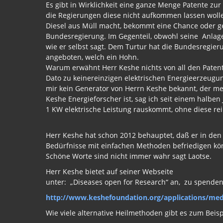
Es gibt in Wirklichkeit eine ganze Menge Patente zur
die Regierungen diese nicht aufkommen lassen wolle
Diesel aus Müll macht, bekommt eine Chance oder 
Bundesregierung. Im Gegenteil, obwohl seine Anlage s
wie er selbst sagt. Dem Turtur hat die Bundesregierun
angeboten, welch ein Hohn.
Warum erwähnt Herr Keshe nichts von all den Patente
Dato zu keinereinzigen elektrischen Energieerzeugun
mir kein Generator von Herrn Keshe bekannt, der me
Keshe Energieforscher ist, sag ich seit einem halbe
1 KW elektrische Leistung rauskommt, ohne diese rein
Herr Keshe hat schon 2012 behauptet, daß er in den l
Bedürfnisse mit einfachen Methoden befriedigen kön
Schöne Worte sind nicht immer wahr sagt Laotse.
Herr Keshe bietet auf seiner Webseite
unter: „Diseases open for Research“ an, zu spenden
http://www.keshefoundation.org/applications/medi
Wie viele alternative Heilmethoden gibt es zum Beisp