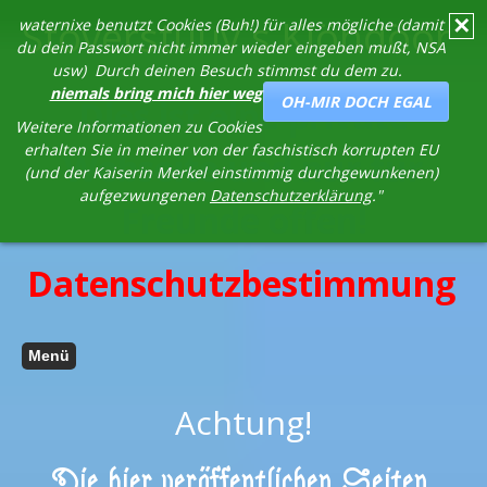
Stöverstuuv´s Klöndöör
✕
waternixe benutzt Cookies (Buh!) für alles mögliche (damit
du dein Passwort nicht immer wieder eingeben mußt, NSA
usw) Durch deinen Besuch stimmst du dem zu.
niemals bring mich hier weg
OH-MIR DOCH EGAL
Dies ist eine private
Weitere Informationen zu Cookies
erhalten Sie in meiner von der faschistisch korrupten EU
Webseite und nur für
(und der Kaiserin Merkel einstimmig durchgewunkenen)
aufgezwungenen
Datenschutzerklärung
."
Freunde offen!
Datenschutzbestimmun
g
Menü
Achtung!
Die hier veröffentlichen Seiten,