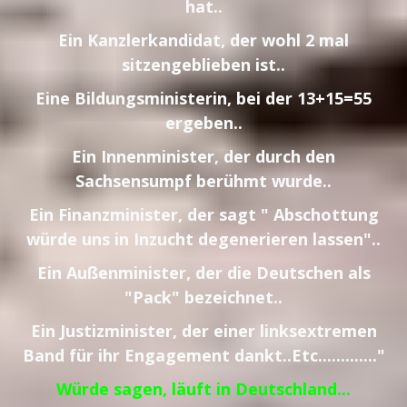
hat..
Ein Kanzlerkandidat, der wohl 2 mal
sitzengeblieben ist..
Eine Bildungsministerin, bei der 13+15=55
ergeben..
Ein Innenminister, der durch den
Sachsensumpf berühmt wurde..
Ein Finanzminister, der sagt " Abschottung
würde uns in Inzucht degenerieren lassen"..
Ein Außenminister, der die Deutschen als
"Pack" bezeichnet..
Ein Justizminister, der einer linksextremen
Band für ihr Engagement dankt..Etc............."
Würde sagen, läuft in Deutschland...