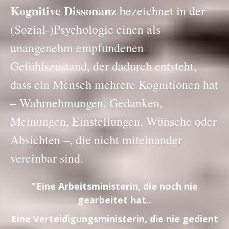
Kognitive Dissonanz
bezeichnet in der
(Sozial-)Psychologie einen als
unangenehm empfundenen
Gefühlszustand, der dadurch entsteht,
dass ein Mensch mehrere Kognitionen hat
– Wahrnehmungen, Gedanken,
Meinungen, Einstellungen, Wünsche oder
Absichten –, die nicht miteinander
vereinbar sind.
"Eine Arbeitsministerin, die noch nie
gearbeitet hat..
Eine Verteidigungsministerin, die nie gedient