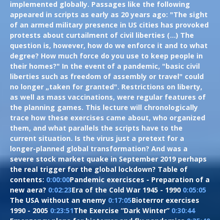
implemented globally. Passages like the following
appeared in scripts as early as 20 years ago: "The sight
of an armed military presence in US cities has provoked
protests about curtailment of civil liberties (...) The
question is, however, how do we enforce it and to what
degree? How much force do you use to keep people in
their homes?" In the event of a pandemic, "basic civil
liberties such as freedom of assembly or travel" could
no longer „taken for granted". Restrictions on liberty,
as well as mass vaccinations, were regular features of
the planning games. This lecture will chronologically
trace how these exercises came about, who organized
them, and what parallels the scripts have to the
current situation. Is the virus just a pretext for a
longer-planned global transformation? And was a
severe stock market quake in September 2019 perhaps
the real trigger for the global lockdown? Table of
contents:
0:00:00
​ Pandemic exercisces - Preparation of a
new aera?
0:02:23
​ Era of the Cold War 1945 - 1990
0:05:05
The USA without an enemy
0:17:05
​ Bioterror exercises
1990 - 2005
0:23:51
​ The Exercise “Dark Winter”
0:30:44