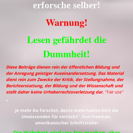
erforsche selber!
Warnung!
Lesen gefährdet die
Dummheit!
Diese Beiträge dienen rein der öffentlichen Bildung und
der Anregung geistiger Auseinandersetzung. Das Material
dient rein zum Zwecke der Kritik, der Stellungnahme, der
Berichterstattung, der Bildung und der Wissenschaft und
stellt daher keine Urheberrechtsverletzung dar.
"Fair use"
*
Je mehr Du forschst, desto mehr halten Dich die
Unwissenden für verrückt". Don Freeman,
amerikanischer Schriftsteller
Die Wahrheit wird uns frei machen, aber