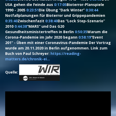
USA gehen die Feinde aus
0:17:05
​ Bioterror-Planspiele
1990 - 2005
0:23:51
​ Die Übung “Dark Winter”
0:30:44
Notfallplanungen für Bioterror und Grippepandemien
0:35:40
​ Zwischenfazit
0:38:40
​ Das “Lock Step-Szenario”
2010
0:44:38
​ “MARS” und Das G20
Gesundheitsministertreffen in Berlin
0:50:35
​ Warum die
Corona-Pandemie im Jahr 2020 begann
0:58:19
​ “Event
201“ - Üben mit einer Coronavirus-Pandemie Der Vortrag
wurde am 20.11.2020 in Berlin aufgenommen. Link zum
Buch von Paul Schreyer:
https://reading-
matters.de/chronik-ei...
Quelle: