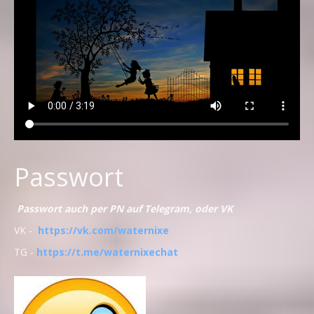
Passwort
Passwort auch per PN auf Telegram, oder VK
VK -
https://vk.com/waternixe
TG -
https://t.me/waternixechat