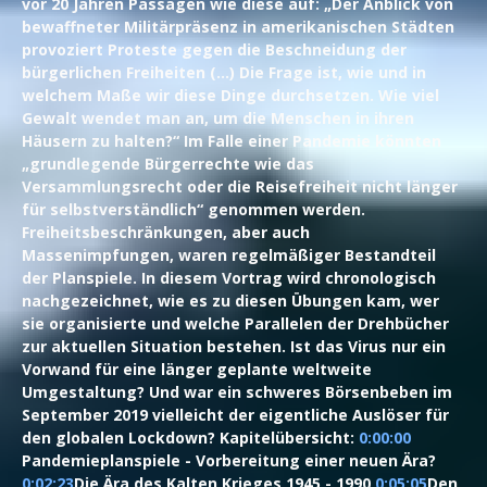
vor 20 Jahren Passagen wie diese auf: „Der Anblick von
bewaffneter Militärpräsenz in amerikanischen Städten
provoziert Proteste gegen die Beschneidung der
bürgerlichen Freiheiten (…) Die Frage ist, wie und in
welchem Maße wir diese Dinge durchsetzen. Wie viel
Gewalt wendet man an, um die Menschen in ihren
Häusern zu halten?“ Im Falle einer Pandemie könnten
„grundlegende Bürgerrechte wie das
Versammlungsrecht oder die Reisefreiheit nicht länger
für selbstverständlich“ genommen werden.
Freiheitsbeschränkungen, aber auch
Massenimpfungen, waren regelmäßiger Bestandteil
der Planspiele. In diesem Vortrag wird chronologisch
nachgezeichnet, wie es zu diesen Übungen kam, wer
sie organisierte und welche Parallelen der Drehbücher
zur aktuellen Situation bestehen. Ist das Virus nur ein
Vorwand für eine länger geplante weltweite
Umgestaltung? Und war ein schweres Börsenbeben im
September 2019 vielleicht der eigentliche Auslöser für
den globalen Lockdown? Kapitelübersicht:
0:00:00
Pandemieplanspiele - Vorbereitung einer neuen Ära?
0:02:23
​ Die Ära des Kalten Krieges 1945 - 1990
0:05:05
​ Den