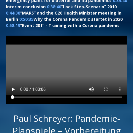
Emergency plans for bioterror and flu pandemics
0:35:40
Interim conclusion
0:38:40
​ “Lock Step-Scenario” 2010
0:44:38
​ “MARS” and the G20 Health Minister meeting in
Berlin
0:50:35
​ Why the Corona Pandemic startet in 2020
0:58:19
​ “Event 201“ - Training with a Corona pandemic
Paul Schreyer: Pandemie-
Planspiele – Vorbereitung